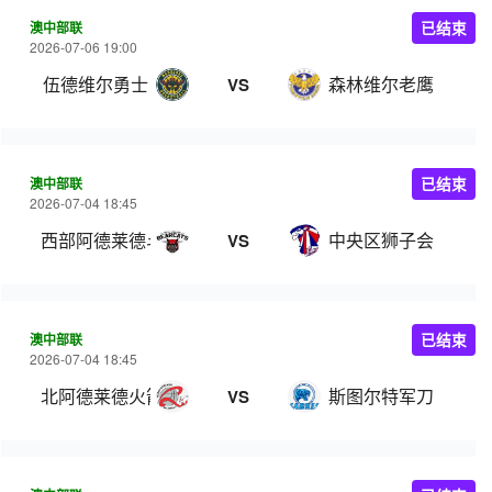
澳中部联
已结束
2026-07-06 19:00
伍德维尔勇士
森林维尔老鹰
VS
澳中部联
已结束
2026-07-04 18:45
西部阿德莱德斗士
中央区狮子会
VS
澳中部联
已结束
2026-07-04 18:45
北阿德莱德火箭
斯图尔特军刀
VS