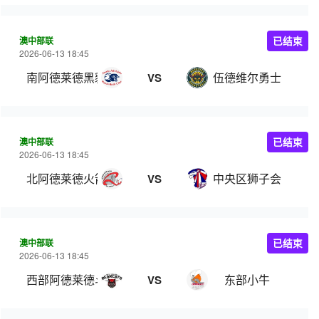
澳中部联
已结束
2026-06-13 18:45
南阿德莱德黑豹
伍德维尔勇士
VS
澳中部联
已结束
2026-06-13 18:45
北阿德莱德火箭
中央区狮子会
VS
澳中部联
已结束
2026-06-13 18:45
西部阿德莱德斗士
东部小牛
VS