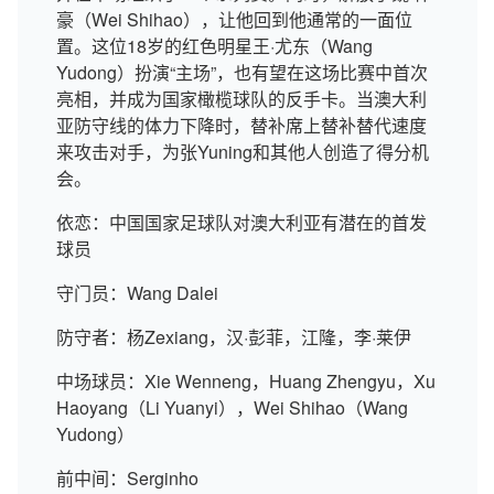
豪（Wei Shihao），让他回到他通常的一面位
置。这位18岁的红色明星王·尤东（Wang
Yudong）扮演“主场”，也有望在这场比赛中首次
亮相，并成为国家橄榄球队的反手卡。当澳大利
亚防守线的体力下降时，替补席上替补替代速度
来攻击对手，为张Yuning和其他人创造了得分机
会。
依恋：中国国家足球队对澳大利亚有潜在的首发
球员
守门员：Wang Dalei
防守者：杨Zexiang，汉·彭菲，江隆，李·莱伊
中场球员：Xie Wenneng，Huang Zhengyu，Xu
Haoyang（Li Yuanyi），Wei Shihao（Wang
Yudong）
前中间：Serginho