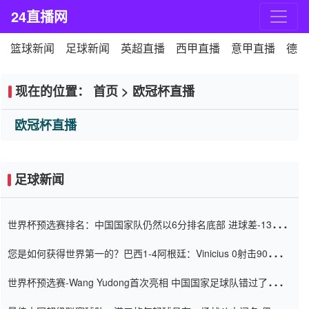
24直播网
篮球新闻
足球新闻
英超直播
西甲直播
意甲直播
德甲
现在的位置：
首页
>
欧冠杯直播
欧冠杯直播
足球新闻
世界杯预选赛排名：中国国家队仍然以6分排名底部 进球差-13令人
震惊
您是如何获得世界第一的？巴西1-4阿根廷：Vinicius 0射击90分钟
内
世界杯预选赛-Wang Yudong首次亮相 中国国家足球队错过了世界
杯0-2