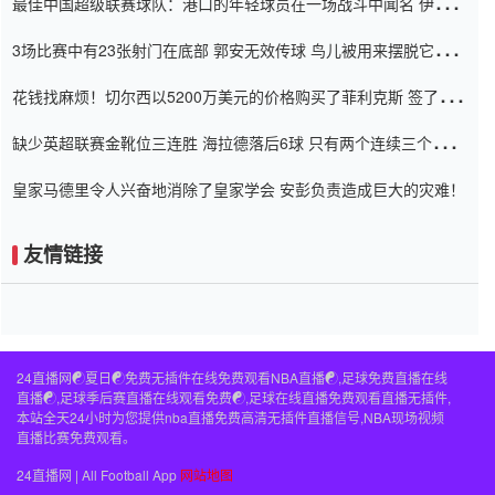
最佳中国超级联赛球队：港口的年轻球员在一场战斗中闻名 伊万放
弃了泰桑（Taishan）
3场比赛中有23张射门在底部 郭安无效传球 鸟儿被用来摆脱它
Setien痴迷于三名后卫
花钱找麻烦！切尔西以5200万美元的价格购买了菲利克斯 签了7年
并在半年内租了夏窗口
缺少英超联赛金靴位三连胜 海拉德落后6球 只有两个连续三个连续
三靴
皇家马德里令人兴奋地消除了皇家学会 安彭负责造成巨大的灾难！
友情链接
24直播网☯️夏日☯️免费无插件在线免费观看NBA直播☯️,足球免费直播在线
直播☯️,足球季后赛直播在线观看免费☯️,足球在线直播免费观看直播无插件,
本站全天24小时为您提供nba直播免费高清无插件直播信号,NBA现场视频
直播比赛免费观看。
24直播网 | All Football App
网站地图