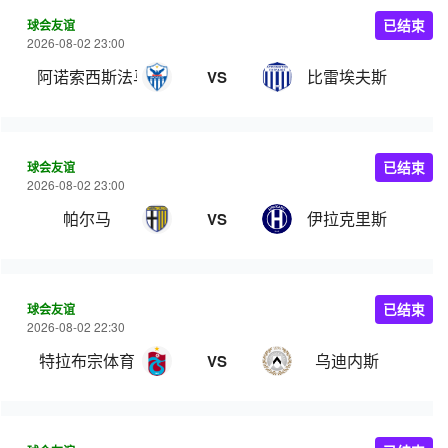
球会友谊
已结束
2026-08-02 23:00
阿诺索西斯法马古斯塔
比雷埃夫斯
VS
球会友谊
已结束
2026-08-02 23:00
帕尔马
伊拉克里斯
VS
球会友谊
已结束
2026-08-02 22:30
特拉布宗体育
乌迪内斯
VS