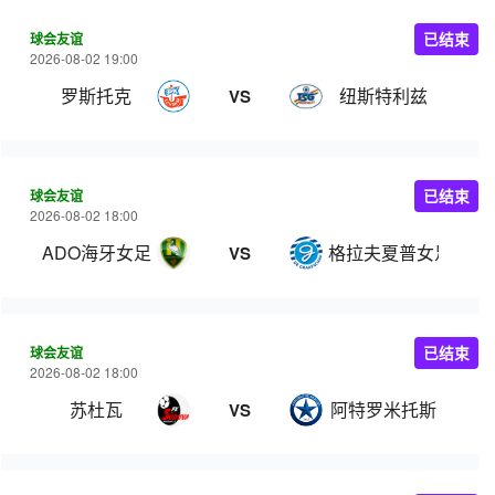
球会友谊
已结束
2026-08-02 19:00
罗斯托克
纽斯特利兹
VS
球会友谊
已结束
2026-08-02 18:00
ADO海牙女足
格拉夫夏普女足
VS
球会友谊
已结束
2026-08-02 18:00
苏杜瓦
阿特罗米托斯
VS