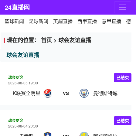
24直播网
篮球新闻
足球新闻
英超直播
西甲直播
意甲直播
德甲
现在的位置：
首页
>
球会友谊直播
球会友谊直播
球会友谊
已结束
2026-08-05 19:00
K联赛全明星
曼彻斯特城
VS
球会友谊
已结束
2026-08-04 20:30