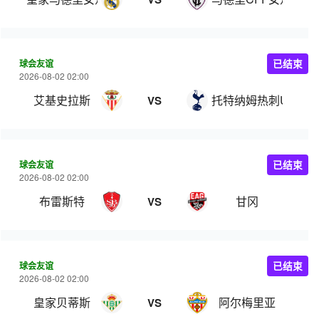
球会友谊
已结束
2026-08-02 02:00
艾基史拉斯
托特纳姆热刺U21
VS
球会友谊
已结束
2026-08-02 02:00
布雷斯特
甘冈
VS
球会友谊
已结束
2026-08-02 02:00
皇家贝蒂斯
阿尔梅里亚
VS