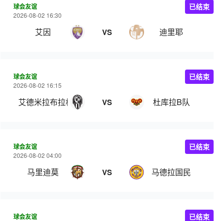
球会友谊
已结束
2026-08-02 16:30
艾因
迪里耶
VS
球会友谊
已结束
2026-08-02 16:15
艾德米拉布拉格
杜库拉B队
VS
球会友谊
已结束
2026-08-02 04:00
马里迪莫
马德拉国民
VS
球会友谊
已结束