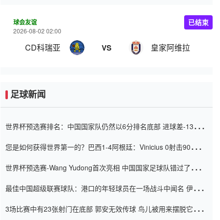
球会友谊
已结束
2026-08-02 02:00
CD科瑞亚
皇家阿维拉
VS
足球新闻
世界杯预选赛排名：中国国家队仍然以6分排名底部 进球差-13令人
震惊
您是如何获得世界第一的？巴西1-4阿根廷：Vinicius 0射击90分钟
内
世界杯预选赛-Wang Yudong首次亮相 中国国家足球队错过了世界
杯0-2
最佳中国超级联赛球队：港口的年轻球员在一场战斗中闻名 伊万放
弃了泰桑（Taishan）
3场比赛中有23张射门在底部 郭安无效传球 鸟儿被用来摆脱它
Setien痴迷于三名后卫