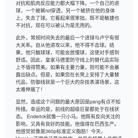
对抗和肌肉反应能力都大幅下降。一个自己的进
球，一个被裤rot穿透，另一个被挤在他的身体
上，失去了球。它看起来很笨拙，既不是敏捷也
不对抗，现在可以被认为是无用的。
此外，常规时间失去的最后一个进球与卢宁有很
大关系。自从他进攻以来，他不得不击球。结
果，他只触球球，可能会放慢球，这使对手感到
舒适。因此，皇家马德里防守线上的替代品实际
上不值得赞美。如果有主要力量，则可能不会暴
露出缺点。但是，如果您在长凳上安排了大量替
代品，防御线就是一个巨大的杂技表演场景，这
太难伸展了！
显然，造成这个问题的最大原因是pang有点不知
所措。幸运的是，前线的超级巨星都处于在线状
态。 Enderick就像一只小马。他既有反向关注的
影响，又具有良好的技能。他值得在巴西生产。
他感觉就像是360p标准定义脂肪！今天，