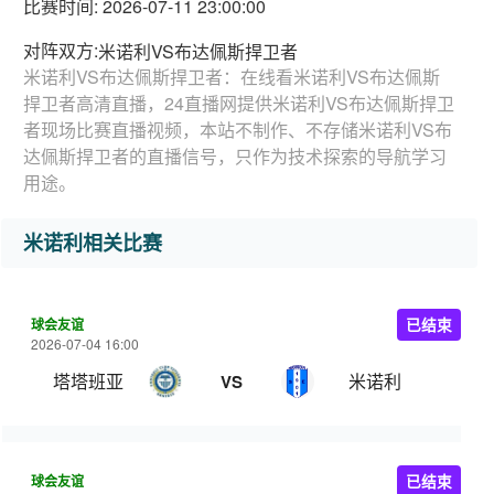
比赛时间: 2026-07-11 23:00:00
对阵双方:
米诺利VS布达佩斯捍卫者
米诺利VS布达佩斯捍卫者：在线看米诺利VS布达佩斯
捍卫者高清直播，24直播网提供米诺利VS布达佩斯捍卫
者现场比赛直播视频，本站不制作、不存储米诺利VS布
达佩斯捍卫者的直播信号，只作为技术探索的导航学习
用途。
米诺利相关比赛
球会友谊
已结束
2026-07-04 16:00
塔塔班亚
米诺利
VS
球会友谊
已结束