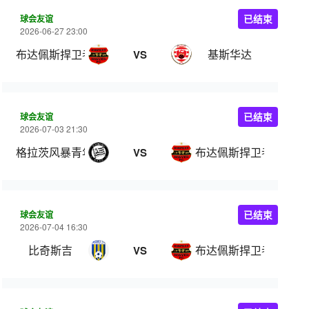
球会友谊
已结束
2026-06-27 23:00
布达佩斯捍卫者
基斯华达
VS
球会友谊
已结束
2026-07-03 21:30
格拉茨风暴青年队
布达佩斯捍卫者
VS
球会友谊
已结束
2026-07-04 16:30
比奇斯吉
布达佩斯捍卫者B队
VS