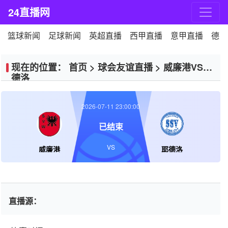
24直播网
篮球新闻
足球新闻
英超直播
西甲直播
意甲直播
德甲
现在的位置：
首页
>
球会友谊直播
>
威廉港VS耶
德洛
2026-07-11 23:00:00
已结束
VS
威廉港
耶德洛
直播源：