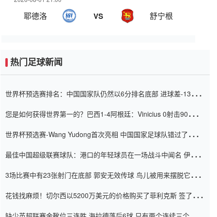
耶德洛
舒宁根
VS
热门足球新闻
世界杯预选赛排名：中国国家队仍然以6分排名底部 进球差-13令人
震惊
您是如何获得世界第一的？巴西1-4阿根廷：Vinicius 0射击90分钟
内
世界杯预选赛-Wang Yudong首次亮相 中国国家足球队错过了世界
杯0-2
最佳中国超级联赛球队：港口的年轻球员在一场战斗中闻名 伊万放
弃了泰桑（Taishan）
3场比赛中有23张射门在底部 郭安无效传球 鸟儿被用来摆脱它
Setien痴迷于三名后卫
花钱找麻烦！切尔西以5200万美元的价格购买了菲利克斯 签了7年
并在半年内租了夏窗口
缺少英超联赛金靴位三连胜 海拉德落后6球 只有两个连续三个连续