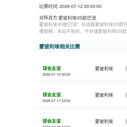
比赛时间: 2026-07-12 00:00:00
对阵双方:
蒙彼利埃VS欧巴涅
蒙彼利埃VS欧巴涅：在线看蒙彼利埃VS欧
播视频，本站不制作、不存储蒙彼利埃VS
蒙彼利埃相关比赛
球会友谊
蒙彼利埃
2026-07-12 00:00
球会友谊
蒙彼利埃
2026-07-17 23:00
球会友谊
蒙彼利埃
2026-07-23 00:00