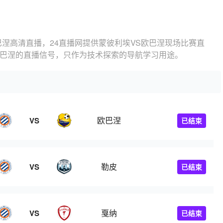
巴涅高清直播，24直播网提供蒙彼利埃VS欧巴涅现场比赛直
欧巴涅的直播信号，只作为技术探索的导航学习用途。
欧巴涅
VS
已结束
勒皮
VS
已结束
戛纳
VS
已结束