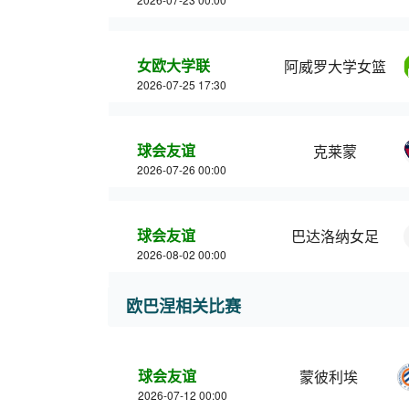
女欧大学联
阿威罗大学女篮
2026-07-25 17:30
球会友谊
克莱蒙
2026-07-26 00:00
球会友谊
巴达洛纳女足
2026-08-02 00:00
欧巴涅相关比赛
球会友谊
蒙彼利埃
2026-07-12 00:00