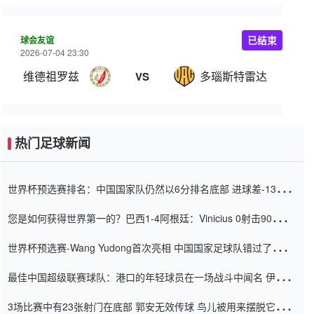
球会友谊
已结束
2026-07-04 23:30
维德祖罗兹
多瑙斯特雷达
VS
热门足球新闻
世界杯预选赛排名：中国国家队仍然以6分排名底部 进球差-13令人
震惊
您是如何获得世界第一的？巴西1-4阿根廷：Vinicius 0射击90分钟
内
世界杯预选赛-Wang Yudong首次亮相 中国国家足球队错过了世界
杯0-2
最佳中国超级联赛球队：港口的年轻球员在一场战斗中闻名 伊万放
弃了泰桑（Taishan）
3场比赛中有23张射门在底部 郭安无效传球 鸟儿被用来摆脱它