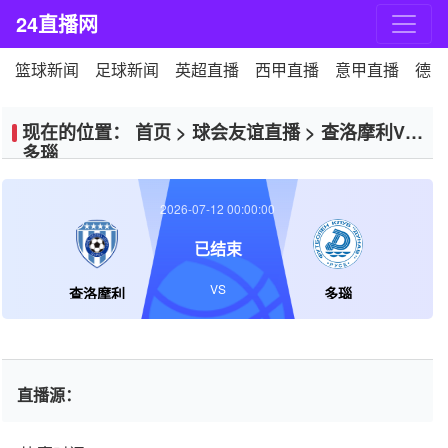
24直播网
篮球新闻
足球新闻
英超直播
西甲直播
意甲直播
德甲
现在的位置：
首页
>
球会友谊直播
>
查洛摩利VS
多瑙
2026-07-12 00:00:00
已结束
VS
查洛摩利
多瑙
直播源：