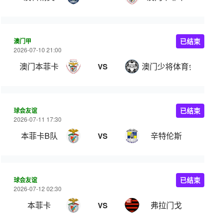
澳门甲
已结束
2026-07-10 21:00
澳门本菲卡
澳门少将体育会
VS
球会友谊
已结束
2026-07-11 17:30
本菲卡B队
辛特伦斯
VS
球会友谊
已结束
2026-07-12 02:30
本菲卡
弗拉门戈
VS