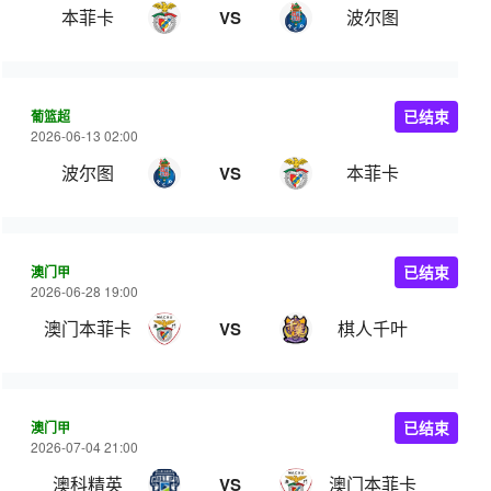
本菲卡
波尔图
VS
葡篮超
已结束
2026-06-13 02:00
波尔图
本菲卡
VS
澳门甲
已结束
2026-06-28 19:00
澳门本菲卡
棋人千叶
VS
澳门甲
已结束
2026-07-04 21:00
澳科精英
澳门本菲卡
VS