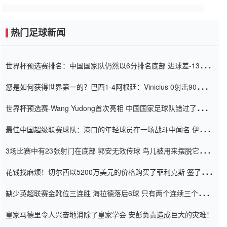
热门足球新闻
世界杯预选赛排名：中国国家队仍然以6分排名底部 进球差-13令人
震惊
您是如何获得世界第一的？巴西1-4阿根廷：Vinicius 0射击90分钟
内
世界杯预选赛-Wang Yudong首次亮相 中国国家足球队错过了世界
杯0-2
最佳中国超级联赛球队：港口的年轻球员在一场战斗中闻名 伊万放
弃了泰桑（Taishan）
3场比赛中有23张射门在底部 郭安无效传球 鸟儿被用来摆脱它
Setien痴迷于三名后卫
花钱找麻烦！切尔西以5200万美元的价格购买了菲利克斯 签了7年
并在半年内租了夏窗口
缺少英超联赛金靴位三连胜 海拉德落后6球 只有两个连续三个连续
三靴
皇家马德里令人兴奋地消除了皇家学会 安彭负责造成巨大的灾难！