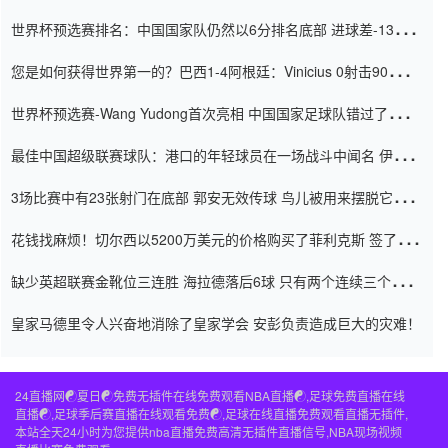
世界杯预选赛排名：中国国家队仍然以6分排名底部 进球差-13令人
震惊
您是如何获得世界第一的？巴西1-4阿根廷：Vinicius 0射击90分钟
内
世界杯预选赛-Wang Yudong首次亮相 中国国家足球队错过了世界
杯0-2
最佳中国超级联赛球队：港口的年轻球员在一场战斗中闻名 伊万放
弃了泰桑（Taishan）
3场比赛中有23张射门在底部 郭安无效传球 鸟儿被用来摆脱它
Setien痴迷于三名后卫
花钱找麻烦！切尔西以5200万美元的价格购买了菲利克斯 签了7年
并在半年内租了夏窗口
缺少英超联赛金靴位三连胜 海拉德落后6球 只有两个连续三个连续
三靴
皇家马德里令人兴奋地消除了皇家学会 安彭负责造成巨大的灾难！
24直播网☯️夏日☯️免费无插件在线免费观看NBA直播☯️,足球免费直播在线
直播☯️,足球季后赛直播在线观看免费☯️,足球在线直播免费观看直播无插件,
本站全天24小时为您提供nba直播免费高清无插件直播信号,NBA现场视频