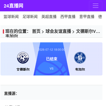
24直播网
篮球新闻
足球新闻
英超直播
西甲直播
意甲直播
德甲
现在的位置：
首页
>
球会友谊直播
>
文德斯尔VS
韦加尔
2026-07-12 18:00:00
已结束
VS
文德斯尔
韦加尔
直播源：