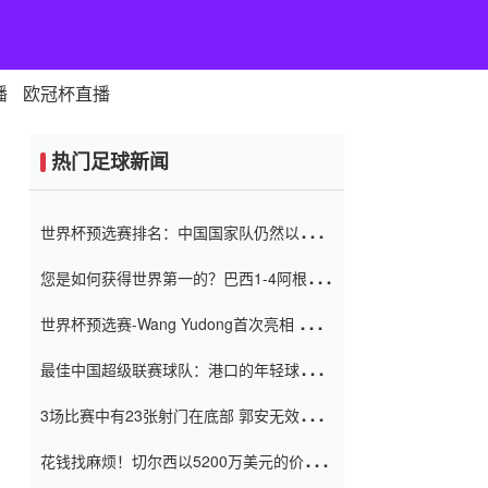
播
欧冠杯直播
热门足球新闻
世界杯预选赛排名：中国国家队仍然以6分
排名底部 进球差-13令人震惊
您是如何获得世界第一的？巴西1-4阿根
廷：Vinicius 0射击90分钟内
世界杯预选赛-Wang Yudong首次亮相 中国
国家足球队错过了世界杯0-2
最佳中国超级联赛球队：港口的年轻球员在
一场战斗中闻名 伊万放弃了泰桑
3场比赛中有23张射门在底部 郭安无效传球
（Taishan）
鸟儿被用来摆脱它 Setien痴迷于三名后卫
花钱找麻烦！切尔西以5200万美元的价格
购买了菲利克斯 签了7年 并在半年内租了夏