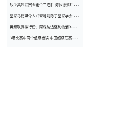
缺少英超联赛金靴位三连胜 海拉德落后6球
窗口
只有两个连续三个连续三靴
皇家马德里令人兴奋地消除了皇家学会 安
彭负责造成巨大的灾难！
英超联赛排行榜：阿森纳追逐利物浦9分 曼
联连续三件坏事
3场比赛中两个低级错误 中国超级联赛的前
守门员很老 是时候让位了 最好的继任者出
现