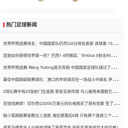
热门足球新闻
世界杯预选赛排名：中国国家队仍然以6分排名底部 进球差-13令人
震惊
您是如何获得世界第一的？巴西1-4阿根廷：Vinicius 0射击90分钟
内
世界杯预选赛-Wang Yudong首次亮相 中国国家足球队错过了世界
杯0-2
最佳中国超级联赛球队：港口的年轻球员在一场战斗中闻名 伊万放
弃了泰桑（Taishan）
3场比赛中有23张射门在底部 郭安无效传球 鸟儿被用来摆脱它
Setien痴迷于三名后卫
花钱找麻烦！切尔西以5200万美元的价格购买了菲利克斯 签了7年
并在半年内租了夏窗口
缺少英超联赛金靴位三连胜 海拉德落后6球 只有两个连续三个连续
三靴
皇家马德里令人兴奋地消除了皇家学会 安彭负责造成巨大的灾难！