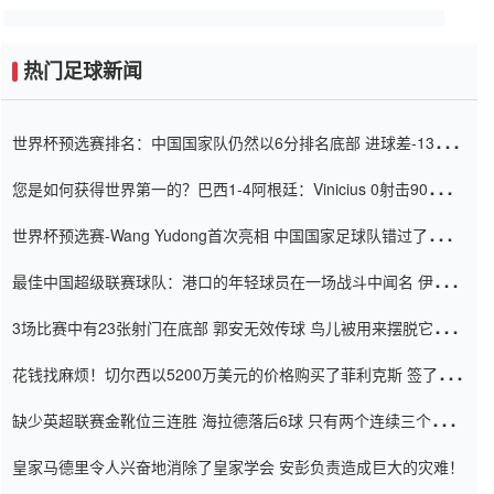
热门足球新闻
世界杯预选赛排名：中国国家队仍然以6分排名底部 进球差-13令人
震惊
您是如何获得世界第一的？巴西1-4阿根廷：Vinicius 0射击90分钟
内
世界杯预选赛-Wang Yudong首次亮相 中国国家足球队错过了世界
杯0-2
最佳中国超级联赛球队：港口的年轻球员在一场战斗中闻名 伊万放
弃了泰桑（Taishan）
3场比赛中有23张射门在底部 郭安无效传球 鸟儿被用来摆脱它
Setien痴迷于三名后卫
花钱找麻烦！切尔西以5200万美元的价格购买了菲利克斯 签了7年
并在半年内租了夏窗口
缺少英超联赛金靴位三连胜 海拉德落后6球 只有两个连续三个连续
三靴
皇家马德里令人兴奋地消除了皇家学会 安彭负责造成巨大的灾难！