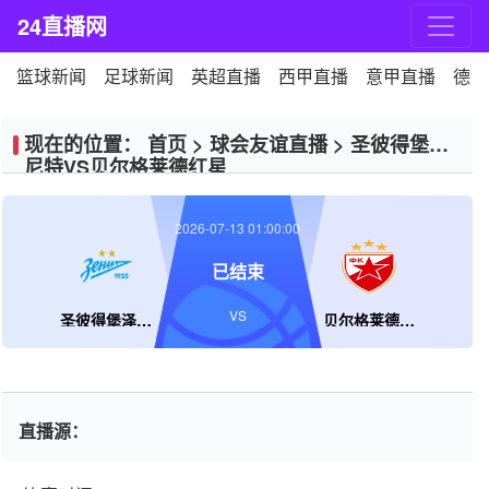
24直播网
篮球新闻
足球新闻
英超直播
西甲直播
意甲直播
德甲
现在的位置：
首页
>
球会友谊直播
>
圣彼得堡泽
尼特VS贝尔格莱德红星
2026-07-13 01:00:00
已结束
VS
圣彼得堡泽尼特
贝尔格莱德红星
直播源：