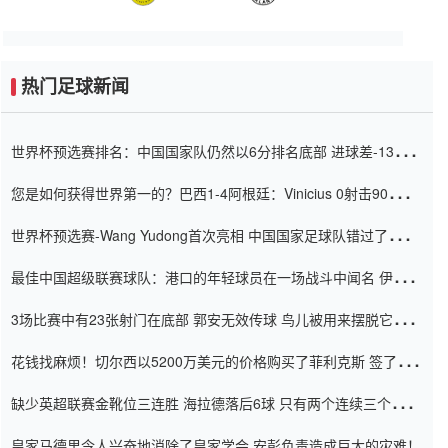
热门足球新闻
世界杯预选赛排名：中国国家队仍然以6分排名底部 进球差-13令人
震惊
您是如何获得世界第一的？巴西1-4阿根廷：Vinicius 0射击90分钟
内
世界杯预选赛-Wang Yudong首次亮相 中国国家足球队错过了世界
杯0-2
最佳中国超级联赛球队：港口的年轻球员在一场战斗中闻名 伊万放
弃了泰桑（Taishan）
3场比赛中有23张射门在底部 郭安无效传球 鸟儿被用来摆脱它
Setien痴迷于三名后卫
花钱找麻烦！切尔西以5200万美元的价格购买了菲利克斯 签了7年
并在半年内租了夏窗口
缺少英超联赛金靴位三连胜 海拉德落后6球 只有两个连续三个连续
三靴
皇家马德里令人兴奋地消除了皇家学会 安彭负责造成巨大的灾难！