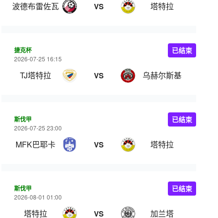
波德布雷佐瓦
塔特拉
VS
捷克杯
已结束
2026-07-25 16:15
TJ塔特拉
乌赫尔斯基
VS
斯伐甲
已结束
2026-07-25 23:00
MFK巴耶卡
塔特拉
VS
斯伐甲
已结束
2026-08-01 01:00
塔特拉
加兰塔
VS