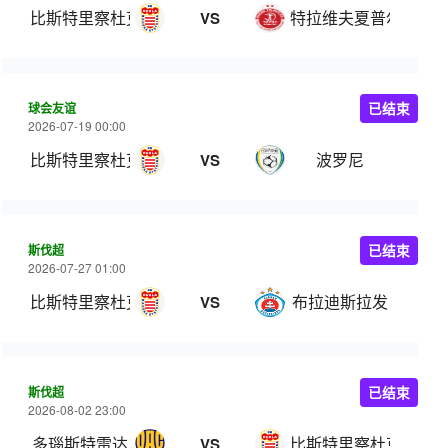
比斯特里察杜克拉
特拉维夫夏普尔
VS
球会友谊
已结束
2026-07-19 00:00
比斯特里察杜克拉
波罗尼
VS
斯伐超
已结束
2026-07-27 01:00
比斯特里察杜克拉
布拉迪斯拉发
VS
斯伐超
已结束
2026-08-02 23:00
多瑙斯特雷达
比斯特里察杜克拉
VS