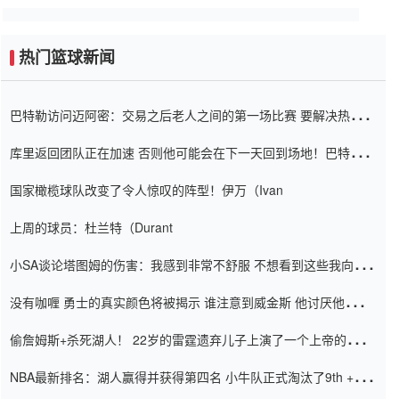
热门篮球新闻
巴特勒访问迈阿密：交易之后老人之间的第一场比赛 要解决热情的
怨恨
库里返回团队正在加速 否则他可能会在下一天回到场地！巴特勒迈
阿密的纸牌游戏引起了人们的关注
国家橄榄球队改变了令人惊叹的阵型！伊万（Ivan
上周的球员：杜兰特（Durant
小SA谈论塔图姆的伤害：我感到非常不舒服 不想看到这些我向他
道歉
没有咖喱 勇士的真实颜色将被揭示 谁注意到威金斯 他讨厌他的老
老板
偷詹姆斯+杀死湖人！ 22岁的雷霆遗弃儿子上演了一个上帝的剧
本：疯狂的反击争夺1亿元人民币的合同
NBA最新排名：湖人赢得并获得第四名 小牛队正式淘汰了9th + 76
人