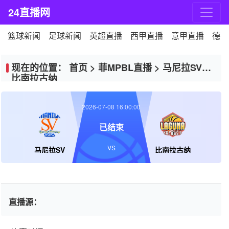
24直播网
篮球新闻
足球新闻
英超直播
西甲直播
意甲直播
德甲
现在的位置：
首页
>
菲MPBL直播
>
马尼拉SVVS
比南拉古纳
2026-07-08 16:00:00
已结束
VS
马尼拉SV
比南拉古纳
直播源：