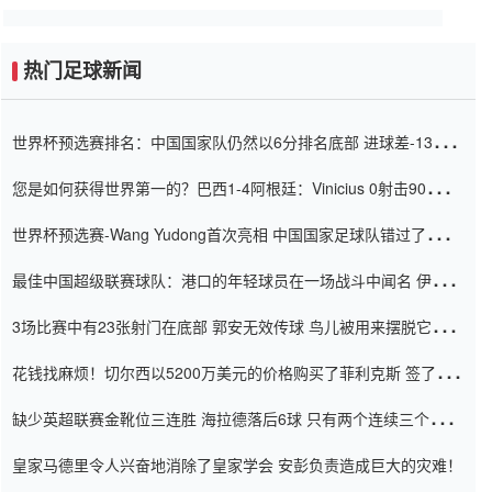
热门足球新闻
世界杯预选赛排名：中国国家队仍然以6分排名底部 进球差-13令人
震惊
您是如何获得世界第一的？巴西1-4阿根廷：Vinicius 0射击90分钟
内
世界杯预选赛-Wang Yudong首次亮相 中国国家足球队错过了世界
杯0-2
最佳中国超级联赛球队：港口的年轻球员在一场战斗中闻名 伊万放
弃了泰桑（Taishan）
3场比赛中有23张射门在底部 郭安无效传球 鸟儿被用来摆脱它
Setien痴迷于三名后卫
花钱找麻烦！切尔西以5200万美元的价格购买了菲利克斯 签了7年
并在半年内租了夏窗口
缺少英超联赛金靴位三连胜 海拉德落后6球 只有两个连续三个连续
三靴
皇家马德里令人兴奋地消除了皇家学会 安彭负责造成巨大的灾难！