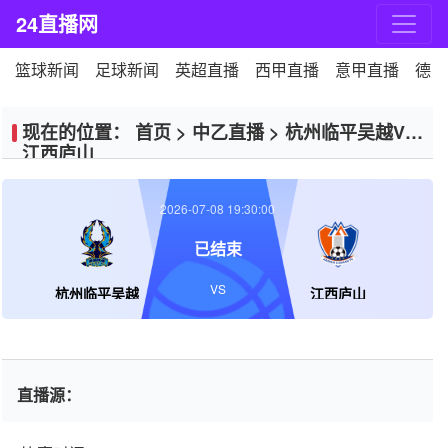
24直播网
篮球新闻
足球新闻
英超直播
西甲直播
意甲直播
德甲
现在的位置：
首页
>
中乙直播
>
杭州临平吴越VS
江西庐山
2026-07-08 19:30:00
已结束
VS
杭州临平吴越
江西庐山
直播源：