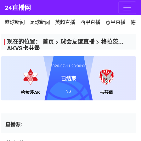
24直播网
篮球新闻
足球新闻
英超直播
西甲直播
意甲直播
德甲
现在的位置：
首页
>
球会友谊直播
>
格拉茨
AKVS卡芬堡
2026-07-11 23:00:00
已结束
VS
格拉茨AK
卡芬堡
直播源：