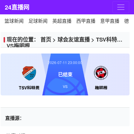
24直播网
篮球新闻
足球新闻
英超直播
西甲直播
意甲直播
德甲
现在的位置：
首页
>
球会友谊直播
>
TSV科特恩
VS梅明根
2026-07-11 23:00:00
已结束
VS
TSV科特恩
梅明根
直播源：