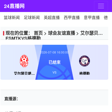
24直播网
篮球新闻
足球新闻
英超直播
西甲直播
意甲直播
德甲
现在的位置：
首页
>
球会友谊直播
>
艾尔瑟贝堤
ESMTKVS格德勒
2026-07-08 16:00:00
已结束
VS
艾尔瑟贝堤ESMTK
格德勒
直播源：