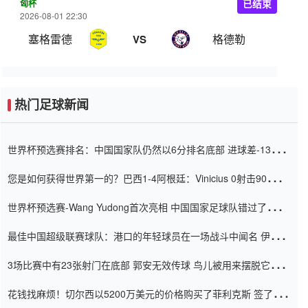
匈杯
已结束
2026-08-01 22:30
塞格雷德
格德勒
VS
热门足球新闻
世界杯预选赛排名：中国国家队仍然以6分排名底部 进球差-13令人
震惊
您是如何获得世界第一的？巴西1-4阿根廷：Vinicius 0射击90分钟
内
世界杯预选赛-Wang Yudong首次亮相 中国国家足球队错过了世界
杯0-2
最佳中国超级联赛球队：港口的年轻球员在一场战斗中闻名 伊万放
弃了泰桑（Taishan）
3场比赛中有23张射门在底部 郭安无效传球 鸟儿被用来摆脱它
Setien痴迷于三名后卫
花钱找麻烦！切尔西以5200万美元的价格购买了菲利克斯 签了7年