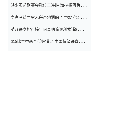
缺少英超联赛金靴位三连胜 海拉德落后6球
窗口
只有两个连续三个连续三靴
皇家马德里令人兴奋地消除了皇家学会 安
彭负责造成巨大的灾难！
英超联赛排行榜：阿森纳追逐利物浦9分 曼
联连续三件坏事
3场比赛中两个低级错误 中国超级联赛的前
守门员很老 是时候让位了 最好的继任者出
现