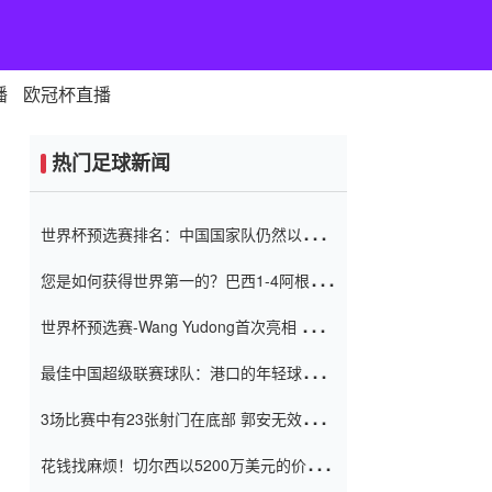
播
欧冠杯直播
热门足球新闻
世界杯预选赛排名：中国国家队仍然以6分
排名底部 进球差-13令人震惊
您是如何获得世界第一的？巴西1-4阿根
廷：Vinicius 0射击90分钟内
世界杯预选赛-Wang Yudong首次亮相 中国
国家足球队错过了世界杯0-2
最佳中国超级联赛球队：港口的年轻球员在
一场战斗中闻名 伊万放弃了泰桑
3场比赛中有23张射门在底部 郭安无效传球
（Taishan）
鸟儿被用来摆脱它 Setien痴迷于三名后卫
花钱找麻烦！切尔西以5200万美元的价格
购买了菲利克斯 签了7年 并在半年内租了夏