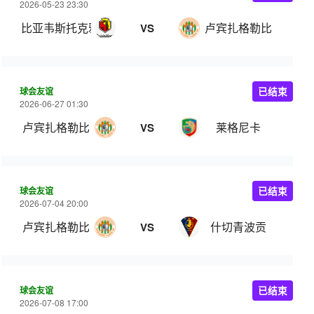
2026-05-23 23:30
比亚韦斯托克雅盖隆
卢宾扎格勒比
VS
球会友谊
已结束
2026-06-27 01:30
卢宾扎格勒比
莱格尼卡
VS
球会友谊
已结束
2026-07-04 20:00
卢宾扎格勒比
什切青波贡
VS
球会友谊
已结束
2026-07-08 17:00