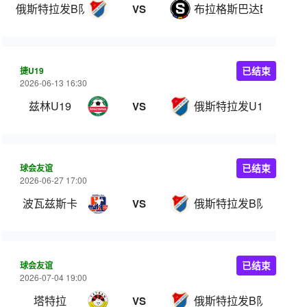
俄斯特拉发B队
布拉格斯巴达B队
VS
捷U19
已结束
2026-06-13 16:30
兹林U19
俄斯特拉发U19
VS
球会友谊
已结束
2026-06-27 17:00
波瓦兹斯卡
俄斯特拉发B队
VS
球会友谊
已结束
2026-07-04 19:00
塔特拉
俄斯特拉发B队
VS