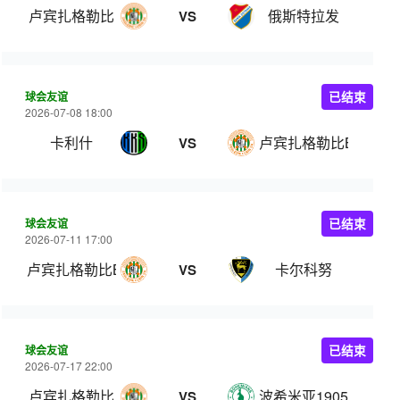
卢宾扎格勒比
俄斯特拉发
VS
球会友谊
已结束
2026-07-08 18:00
卡利什
卢宾扎格勒比B队
VS
球会友谊
已结束
2026-07-11 17:00
卢宾扎格勒比B队
卡尔科努
VS
球会友谊
已结束
2026-07-17 22:00
卢宾扎格勒比
波希米亚1905
VS